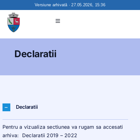
Versiune arhivată · 27.05.2026, 15:36
Skip
to
Toggle
Navigation
content
Acasa
Declaratii
Primaria
Consiliul local
Servicii online
Declaratii
Noutati
Pentru a vizualiza sectiunea va rugam sa accesati
arhiva:
Declaratii 2019 – 2022