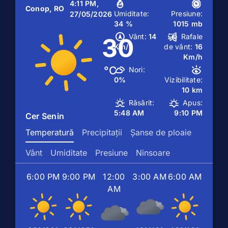
4:11 PM,
Conop, RO
Umiditate:
Presiune:
27/05/2026
34 %
1015 mb
Vânt:
14
Rafale
30
Km/h
de vânt:
16
Km/h
°C
Nori:
0%
Vizibilitate:
10 km
Răsărit:
Apus:
5:48 AM
9:10 PM
Cer Senin
Temperatură
Precipitații
Șanse de ploaie
Vânt
Umiditate
Presiune
Ninsoare
6:00 PM
9:00 PM
12:00
3:00 AM
6:00 AM
AM